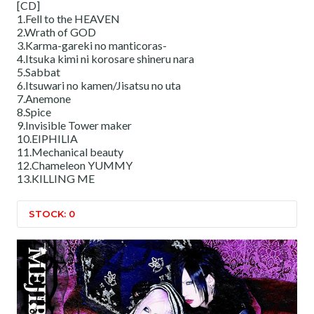
[CD]
1.Fell to the HEAVEN
2.Wrath of GOD
3.Karma-gareki no manticoras-
4.Itsuka kimi ni korosare shineru nara
5.Sabbat
6.Itsuwari no kamen/Jisatsu no uta
7.Anemone
8.Spice
9.Invisible Tower maker
10.EIPHILIA
11.Mechanical beauty
12.Chameleon YUMMY
13.KILLING ME
STOCK: 0