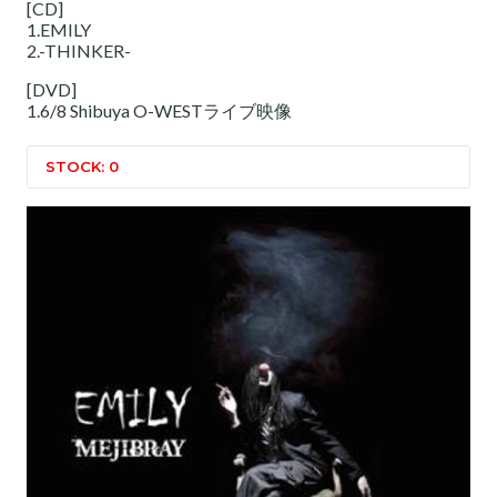
[CD]
1.EMILY
2.-THINKER-
[DVD]
1.6/8 Shibuya O-WESTライブ映像
STOCK: 0