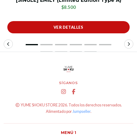
[SINGLE] EMILY (Limited Edition Type A)
$8.500
VER DETALLES
SÍGANOS
YUME SHOKU STORE 2026. Todos los derechos reservados.
Alimentado por
Jumpseller
.
MENÚ 1