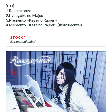
[CD]
1.Rosenstrauss
2.Kyougoku no Majuu
3.Memento ~Kaze no Rapier~
4.Memento ~Kaze no Rapier~ (Instrumental)
STOCK: 1
¡Últimas unidades!