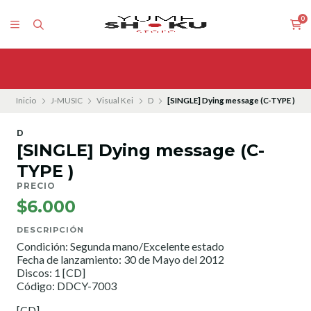
0
Inicio
J-MUSIC
Visual Kei
D
[SINGLE] Dying message (C-TYPE )
D
[SINGLE] Dying message (C-
TYPE )
PRECIO
$6.000
DESCRIPCIÓN
Condición: Segunda mano/Excelente estado
Fecha de lanzamiento: 30 de Mayo del 2012
Discos: 1 [CD]
Código: DDCY-7003
[CD]