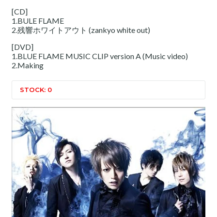
[CD]
1.BULE FLAME
2.残響ホワイトアウト (zankyo white out)
[DVD]
1.BLUE FLAME MUSIC CLIP version A (Music video)
2.Making
STOCK: 0