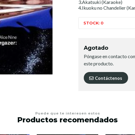
3.Akatsuki (Karaoke)
4.Ikuoku no Chandelier (Ka
STOCK: 0
Agotado
Póngase en contacto con
este producto.
Contáctenos
Puede que te interesen estos
Productos recomendados