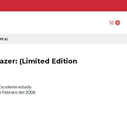
0
YPE A)
azer: (Limited Edition
xcelente estado
e Febrero del 2006