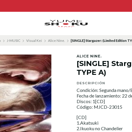
o
J-MUSIC
Visual Kei
Alice Nine.
[SINGLE] Stargazer: (Limited Edition T
ALICE NINE.
[SINGLE] Starg
TYPE A)
DESCRIPCIÓN
Condición: Segunda mano/E
Fecha de lanzamiento: 22 d
Discos: 1[CD]
Código: MJCD-23015
[CD]
1.Akatsuki
2.Ikuoku no Chandelier