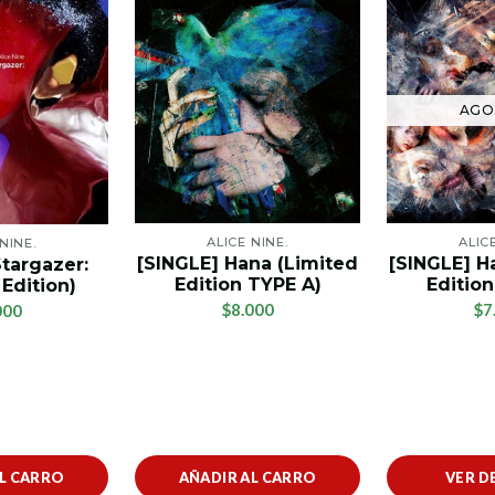
AGO
ALICE NINE.
ALIC
NINE.
[SINGLE] Hana (Limited
[SINGLE] H
Stargazer:
Edition TYPE A)
Edition
 Edition)
$8.000
$7
000
AL CARRO
AÑADIR AL CARRO
VER D