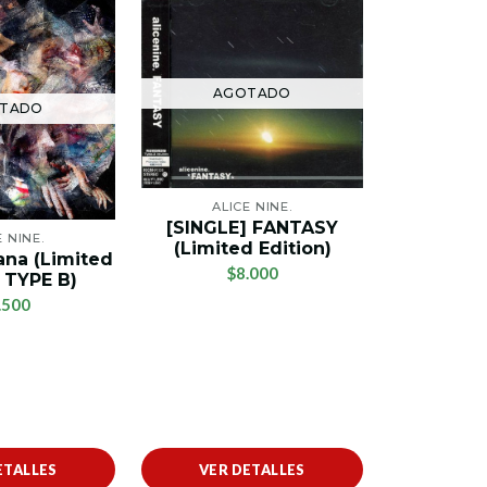
AGOTADO
TADO
AG
ALICE NINE.
[SINGLE] FANTASY
E NINE.
(Limited Edition)
ana (Limited
ALI
$8.000
 TYPE B)
[SINGL
.500
(Limite
$
ETALLES
VER DETALLES
VER 