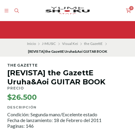
0
Inicio
J-MUSIC
Visual Kei
the GazettE
[REVISTA] the GazettE Uruha&Aoi GUITAR BOOK
THE GAZETTE
[REVISTA] the GazettE
Uruha&Aoi GUITAR BOOK
PRECIO
$26.500
DESCRIPCIÓN
Condición: Segunda mano/Excelente estado
Fecha de lanzamiento: 18 de Febrero del 2011
Paginas: 146