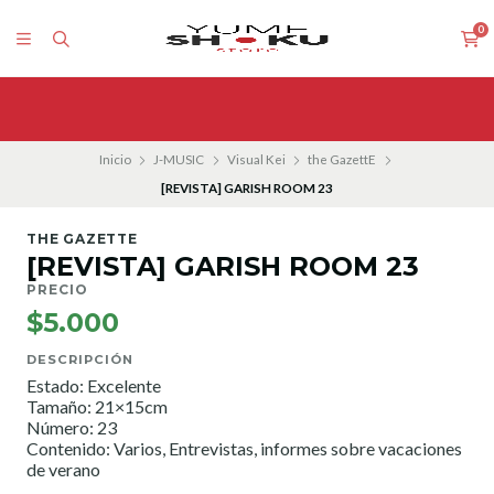
0
Inicio
J-MUSIC
Visual Kei
the GazettE
[REVISTA] GARISH ROOM 23
THE GAZETTE
[REVISTA] GARISH ROOM 23
PRECIO
$5.000
DESCRIPCIÓN
Estado: Excelente
Tamaño: 21×15cm
Número: 23
Contenido: Varios, Entrevistas, informes sobre vacaciones
de verano