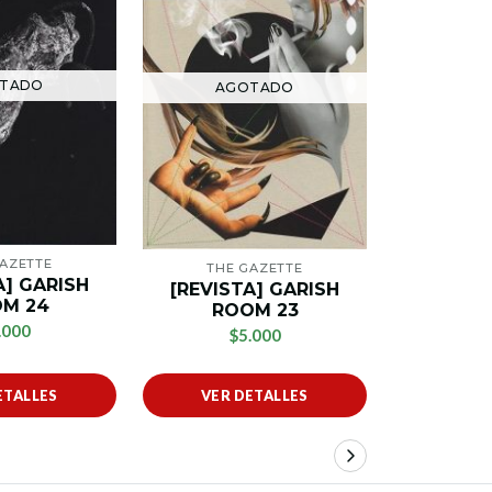
TADO
AG
AGOTADO
GAZETTE
THE
THE GAZETTE
A] GARISH
[REVIS
[REVISTA] GARISH
M 24
RO
ROOM 23
.000
$
$5.000
ETALLES
VER DETALLES
VER 