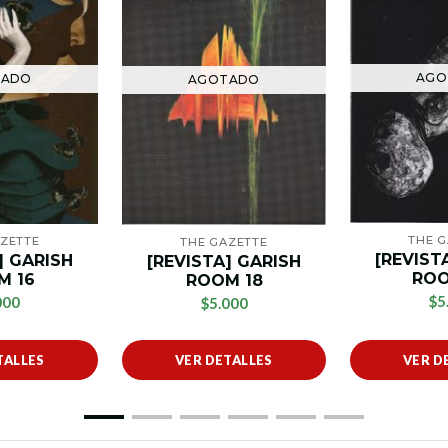
AGO
TADO
AGOTADO
THE 
ZETTE
THE GAZETTE
[REVIST
] GARISH
[REVISTA] GARISH
ROO
M 16
ROOM 18
$5
000
$5.000
TALLES
VER DETALLES
VER D