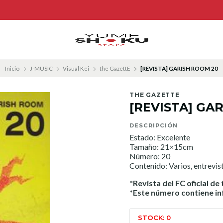
Inicio
J-MUSIC
Visual Kei
the GazettE
[REVISTA] GARISH ROOM 20
THE GAZETTE
[REVISTA] GA
DESCRIPCIÓN
Estado: Excelente
Tamaño: 21×15cm
Número: 20
Contenido: Varios, entrev
*Revista del FC oficial de
*Este número contiene inf
STOCK: 0