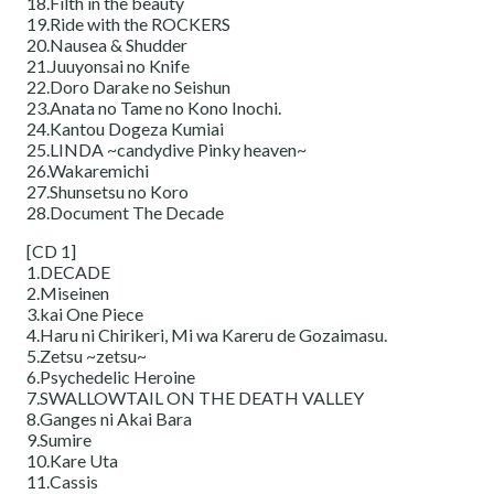
18.Filth in the beauty
19.Ride with the ROCKERS
20.Nausea & Shudder
21.Juuyonsai no Knife
22.Doro Darake no Seishun
23.Anata no Tame no Kono Inochi.
24.Kantou Dogeza Kumiai
25.LINDA ~candydive Pinky heaven~
26.Wakaremichi
27.Shunsetsu no Koro
28.Document The Decade
[CD 1]
1.DECADE
2.Miseinen
3.kai One Piece
4.Haru ni Chirikeri, Mi wa Kareru de Gozaimasu.
5.Zetsu ~zetsu~
6.Psychedelic Heroine
7.SWALLOWTAIL ON THE DEATH VALLEY
8.Ganges ni Akai Bara
9.Sumire
10.Kare Uta
11.Cassis