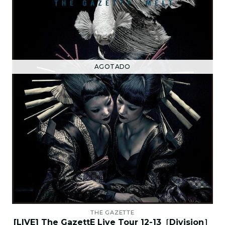
AGOTADO
THE GAZETTE
[LIVE] The GazettE Live Tour 12-13［Division］