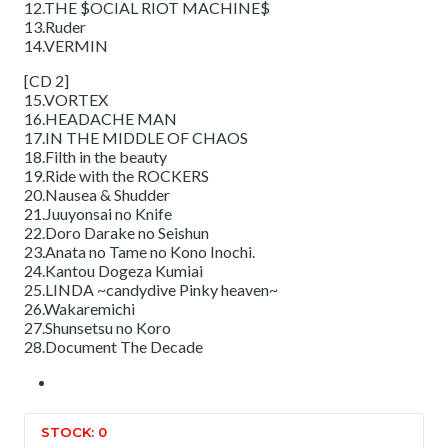
12.THE $OCIAL RIOT MACHINE$
13.Ruder
14.VERMIN
[CD 2]
15.VORTEX
16.HEADACHE MAN
17.IN THE MIDDLE OF CHAOS
18.Filth in the beauty
19.Ride with the ROCKERS
20.Nausea & Shudder
21.Juuyonsai no Knife
22.Doro Darake no Seishun
23.Anata no Tame no Kono Inochi.
24.Kantou Dogeza Kumiai
25.LINDA ~candydive Pinky heaven~
26.Wakaremichi
27.Shunsetsu no Koro
28.Document The Decade
STOCK: 0