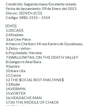
Condición: Segunda mano/Excelente estado
Fecha de lanzamiento: 09 de Enero del 2013
Discos: 3 [DVD+2CD]
Código: SRBL-1552～1554
[DVD]
1.DECADE
2.Miseinen
3.kai One Piece
4.Haru ni Chirikeri, Mi wa Kareru de Gozaimasu.
5.Zetsu ~zetsu~
6.Psychedelic Heroine
7.SWALLOWTAIL ON THE DEATH VALLEY
8.Ganges ni Akai Bara
9.Sumire
10.Kare Uta
11.Cassis
12.THE $OCIAL RIOT MACHINE$
13.Ruder
14.VERMIN
15.VORTEX
16.HEADACHE MAN
17.IN THE MIDDLE OF CHAOS