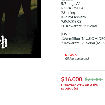
5.”Shoujo A”
6.CRAZY-FLAG
7.Shining
8.Shiroi Ashiato
9.ROCKER’S
10.Kowarete Iku Sekai
[DVD]
1.Vermillion (MUSIC VIDE
2.Kowarete Iku Sekai (MU
STOCK: 1
¡Últimas unidades!
$16.000
$20.000
Guardar
20
% en este
producto!