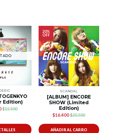
20%
OFF
TADO
AG
DERIC
SCANDAL
ALI
 TOGENKYO
[ALBUM] ENCORE
[ALBUM]
 Edition)
SHOW (Limited
Limite
Edition)
0
$15.500
$1
$16.400
$20.500
ETALLES
AÑADIR AL CARRO
VER 