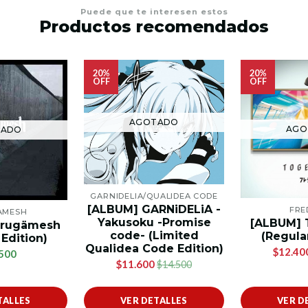
Puede que te interesen estos
Productos recomendados
20%
20%
OFF
OFF
AGOTADO
AGO
TADO
GARNIDELIA/QUALIDEA CODE
[ALBUM] GARNiDELiA -
FRE
AMESH
Yakusoku -Promise
[ALBUM]
irugämesh
code- (Limited
(Regular
 Edition)
Qualidea Code Edition)
$12.40
500
$11.600
$14.500
TALLES
VER DETALLES
VER D