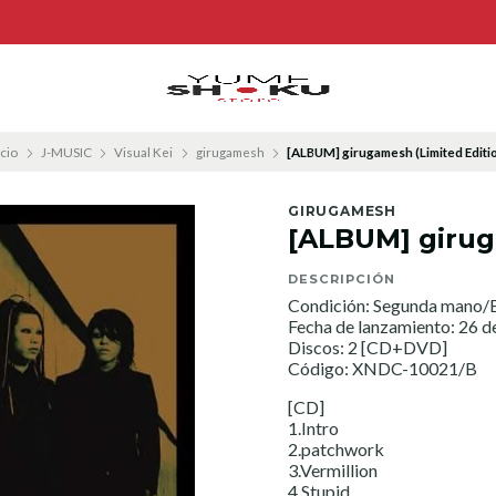
icio
J-MUSIC
Visual Kei
girugamesh
[ALBUM] girugamesh (Limited Editi
GIRUGAMESH
[ALBUM] girug
DESCRIPCIÓN
Condición: Segunda mano/E
Fecha de lanzamiento: 26 
Discos: 2 [CD+DVD]
Código: XNDC-10021/B
[CD]
1.Intro
2.patchwork
3.Vermillion
4.Stupid