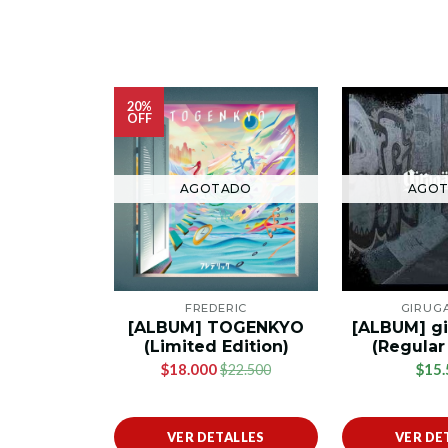
20%
OFF
AGOTADO
AGO
FREDERIC
GIRUG
[ALBUM] TOGENKYO
[ALBUM] g
(Limited Edition)
(Regular
$18.000
$15.
$22.500
VER DETALLES
VER DE