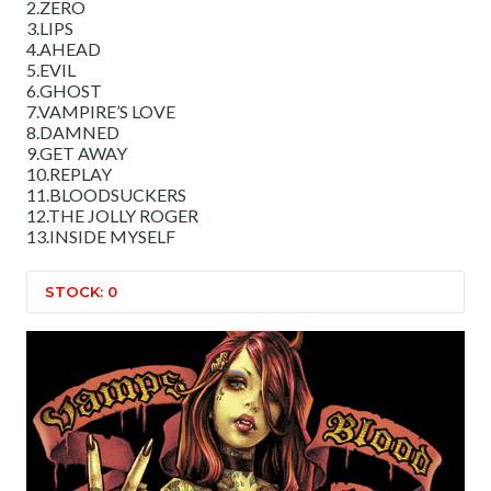
2.ZERO
3.LIPS
4.AHEAD
5.EVIL
6.GHOST
7.VAMPIRE’S LOVE
8.DAMNED
9.GET AWAY
10.REPLAY
11.BLOODSUCKERS
12.THE JOLLY ROGER
13.INSIDE MYSELF
STOCK: 0