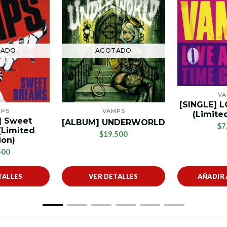
TADO
AGOTADO
VA
[SINGLE] 
MPS
VAMPS
(Limited
] Sweet
[ALBUM] UNDERWORLD
$7
(Limited
$19.500
ion)
500
TALLES
VER DETALLES
AÑADIR 