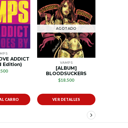
AG
AGOTADO
MPS
V
LOVE ADDICT
[SINGLE]
VAMPS
 Edition)
(Limite
[ALBUM]
.500
BLOODSUCKERS
$
$18.500
AL CARRO
VER DETALLES
VER 