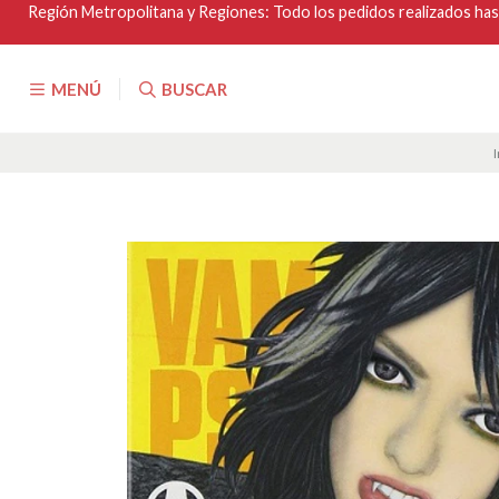
Región Metropolitana y Regiones: Todo los pedidos realizados hasta
MENÚ
BUSCAR
I