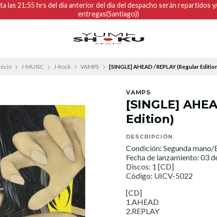
 las 21:55 hrs del día anterior del día del despacho serán repartidos 
entregas(Santiago))
nicio
J-MUSIC
J-Rock
VAMPS
[SINGLE] AHEAD / REPLAY (Regular Edition
VAMPS
[SINGLE] AHEA
Edition)
DESCRIPCIÓN
Condición: Segunda mano/E
Fecha de lanzamiento: 03 de
Discos: 1 [CD]
Código: UICV-5022
[CD]
1.AHEAD
2.REPLAY