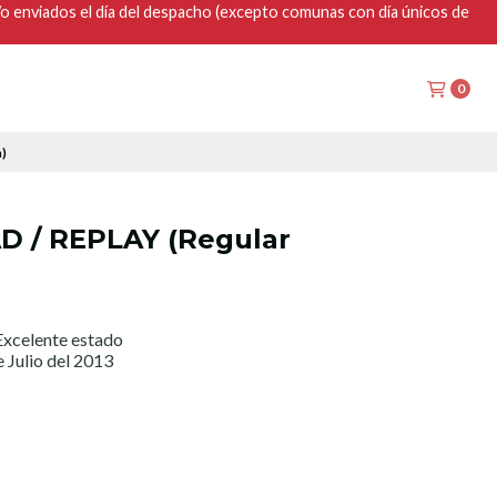
y/o enviados el día del despacho (excepto comunas con día únicos de
0
)
D / REPLAY (Regular
xcelente estado
 Julio del 2013