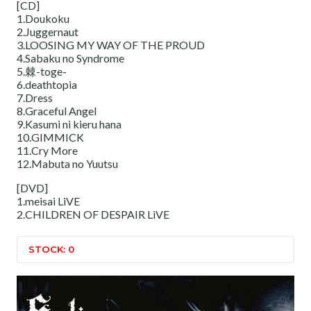
[CD]
1.Doukoku
2.Juggernaut
3.LOOSING MY WAY OF THE PROUD
4.Sabaku no Syndrome
5.棘-toge-
6.deathtopia
7.Dress
8.Graceful Angel
9.Kasumi ni kieru hana
10.GIMMICK
11.Cry More
12.Mabuta no Yuutsu
[DVD]
1.meisai LiVE
2.CHILDREN OF DESPAIR LiVE
STOCK: 0