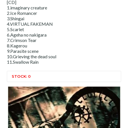
[CD]
1.imaginary creature
2.Ice Romancer
3.Shingai
4.VIRTUAL FAKEMAN
5.Scarlet
6.Ageha no nakigara
7.Crimson Tear
8.Kagerou
9.Parasite scene
10.Grieving the dead soul
11.Swallow Rain
STOCK: 0