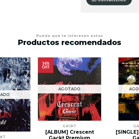
Puede que te interesen estos
Productos recomendados
14%
OFF
AGOTADO
AGO
TADO
GACKT
GA
[ALBUM] Crescent
[SINGLE]
CKT
Gackt Premium
Ga