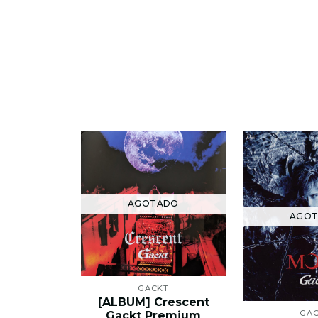
AGOTADO
AGO
GACKT
[ALBUM] Crescent
GA
Gackt Premium