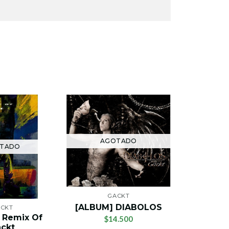
AGOTADO
TADO
AG
GACKT
[ALBUM] DIABOLOS
CKT
 Remix Of
$14.500
ckt