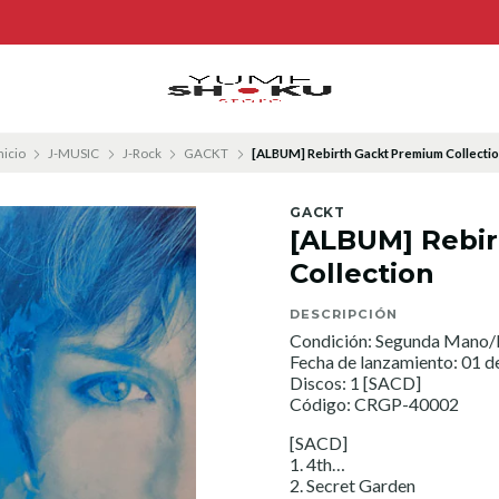
nicio
J-MUSIC
J-Rock
GACKT
[ALBUM] Rebirth Gackt Premium Collecti
GACKT
[ALBUM] Rebi
Collection
DESCRIPCIÓN
Condición: Segunda Mano/
Fecha de lanzamiento: 01 
Discos: 1 [SACD]
Código: CRGP-40002
[SACD]
1. 4th…
2. Secret Garden