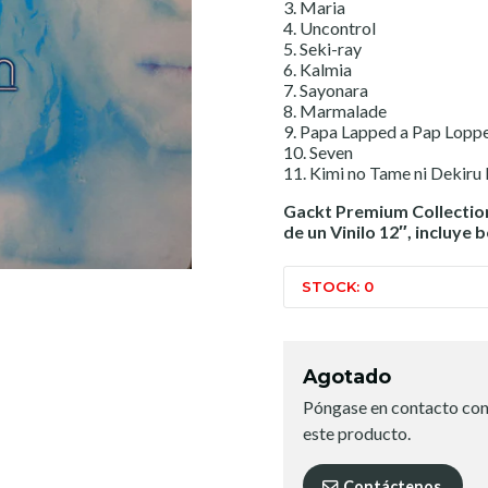
3. Maria
4. Uncontrol
5. Seki-ray
6. Kalmia
7. Sayonara
8. Marmalade
9. Papa Lapped a Pap Lopp
10. Seven
11. Kimi no Tame ni Dekiru
Gackt Premium Collectio
de un Vinilo 12″, incluye 
STOCK: 0
Agotado
Póngase en contacto con
este producto.
Contáctenos