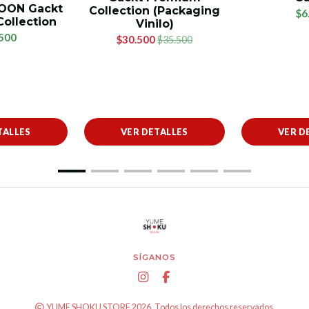
OON Gackt
Collection (Packaging
$6
ollection
Vinilo)
500
$30.500
$35.500
TALLES
VER DETALLES
VER D
SÍGANOS
YUME SHOKU STORE 2026. Todos los derechos reservados.