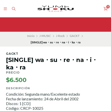
0
Inicio
J-MUSIC
J-Rock
GACKT
[SINGLE] wa・su・re・na・i・ka・ra
GACKT
[SINGLE] wa・su・re・na・i・
ka・ra
PRECIO
$6.500
DESCRIPCIÓN
Condición: Segunda mano/Excelente estado
Fecha de lanzamiento: 24 de Abril del 2002
Discos: 1 [CD]
Código: CRCP-10025