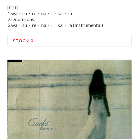
[CD]
1.wa・su・re・na・i・ka・ra
2.Doomsday
3.wa・su・re・na・i・ka・ra (Instrumental)
STOCK: 0