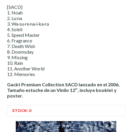
[SACD]
1. Noah
2. Lu:na
3. Wa·su·re·na·i·ka·ra
4. Soleil
5. Speed Master
6. Fragrance
7. Death Wish
8. Doomsday
9. Missing
10. Rain
11. Another World
12. Memories
Gackt Premium Collection SACD lanzado en el 2006,
Tamaño estuche de un Vinilo 12″, incluye booklet y
poster.
STOCK: 0