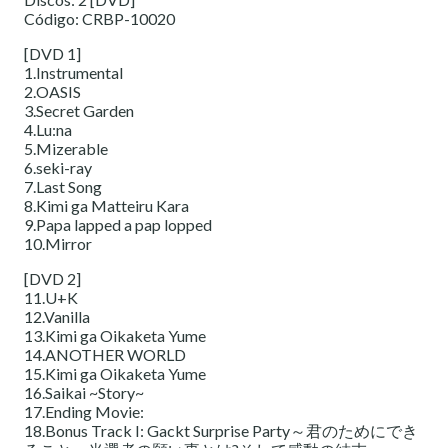
Código: CRBP-10020
[DVD 1]
1.Instrumental
2.OASIS
3.Secret Garden
4.Lu:na
5.Mizerable
6.seki-ray
7.Last Song
8.Kimi ga Matteiru Kara
9.Papa lapped a pap lopped
10.Mirror
[DVD 2]
11.U+K
12.Vanilla
13.Kimi ga Oikaketa Yume
14.ANOTHER WORLD
15.Kimi ga Oikaketa Yume
16.Saikai ~Story~
17.Ending Movie:
18.Bonus Track I: Gackt Surprise Party～君のためにでき