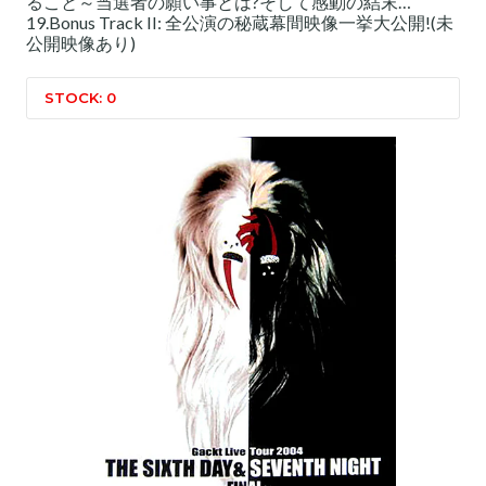
ること～当選者の願い事とは?そして感動の結末…
19.Bonus Track II: 全公演の秘蔵幕間映像一挙大公開!(未
公開映像あり)
STOCK: 0