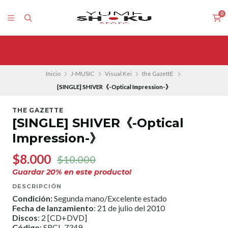
0
Inicio
J-MUSIC
Visual Kei
the GazettE
[SINGLE] SHIVER《-Optical Impression-》
THE GAZETTE
[SINGLE] SHIVER《-Optical
Impression-》
$8.000
$10.000
Guardar
20
% en este producto!
DESCRIPCIÓN
Condición:
Segunda mano/Excelente estado
Fecha de lanzamiento
: 21 de julio del 2010
Discos
: 2 [CD+DVD]
Código
: SRCL-7349