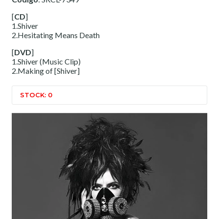
[
CD
]
1.Shiver
2.Hesitating Means Death
[
DVD
]
1.Shiver (Music Clip)
2.Making of [Shiver]
STOCK: 0