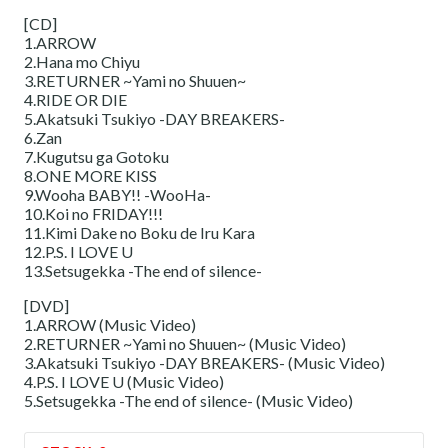
[CD]
1.ARROW
2.Hana mo Chiyu
3.RETURNER ~Yami no Shuuen~
4.RIDE OR DIE
5.Akatsuki Tsukiyo -DAY BREAKERS-
6.Zan
7.Kugutsu ga Gotoku
8.ONE MORE KISS
9.Wooha BABY!! -WooHa-
10.Koi no FRIDAY!!!
11.Kimi Dake no Boku de Iru Kara
12.P.S. I LOVE U
13.Setsugekka -The end of silence-
[DVD]
1.ARROW (Music Video)
2.RETURNER ~Yami no Shuuen~ (Music Video)
3.Akatsuki Tsukiyo -DAY BREAKERS- (Music Video)
4.P.S. I LOVE U (Music Video)
5.Setsugekka -The end of silence- (Music Video)