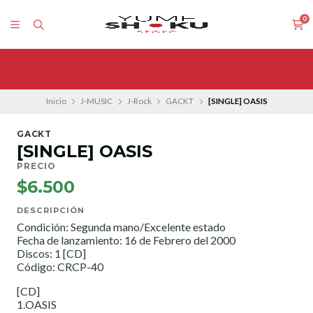
0
Inicio
J-MUSIC
J-Rock
GACKT
[SINGLE] OASIS
GACKT
[SINGLE] OASIS
PRECIO
$6.500
DESCRIPCIÓN
Condición: Segunda mano/Excelente estado
Fecha de lanzamiento: 16 de Febrero del 2000
Discos: 1 [CD]
Código: CRCP-40
[CD]
1.OASIS