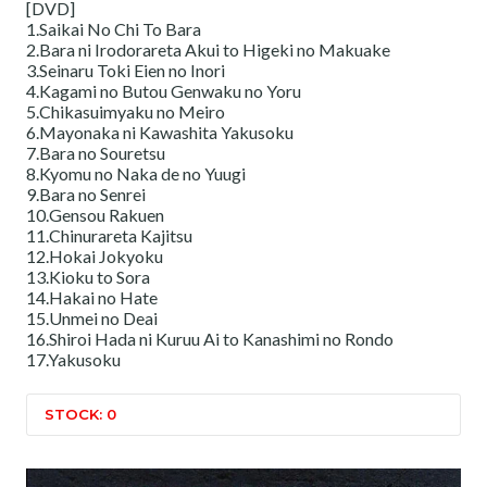
[DVD]
1.Saikai No Chi To Bara
2.Bara ni Irodorareta Akui to Higeki no Makuake
3.Seinaru Toki Eien no Inori
4.Kagami no Butou Genwaku no Yoru
5.Chikasuimyaku no Meiro
6.Mayonaka ni Kawashita Yakusoku
7.Bara no Souretsu
8.Kyomu no Naka de no Yuugi
9.Bara no Senrei
10.Gensou Rakuen
11.Chinurareta Kajitsu
12.Hokai Jokyoku
13.Kioku to Sora
14.Hakai no Hate
15.Unmei no Deai
16.Shiroi Hada ni Kuruu Ai to Kanashimi no Rondo
17.Yakusoku
STOCK: 0