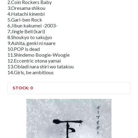
2.Coin Rockers Baby
3.Oresama shikou
4.Hatachi kinenbi
5.Gari-ben Rock
6.Jibun kakumei -2003-
7.Jingle Bell (kari)
8.Shoukyo to sakujyo
9.Ashita, genki ni naare
10.POP is dead
11.Shindemo Boogie-Woogie
12.Eccentric otona yamai
13.Obladi nara shiri wo tatakou
14.Girls, be ambitious
STOCK: 0