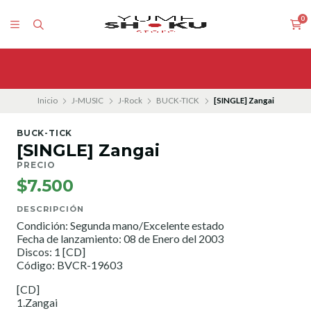
0
Inicio
J-MUSIC
J-Rock
BUCK-TICK
[SINGLE] Zangai
BUCK-TICK
[SINGLE] Zangai
PRECIO
$7.500
DESCRIPCIÓN
Condición: Segunda mano/Excelente estado
Fecha de lanzamiento: 08 de Enero del 2003
Discos: 1 [CD]
Código: BVCR-19603
[CD]
1.Zangai