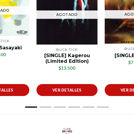
TADO
AGO
AGOTADO
TICK
 Sasayaki
BUC
BUCK-TICK
500
[SINGLE] Kagerou
[SINGLE
(Limited Edition)
$7
$13.500
TALLES
VER DETALLES
VER D