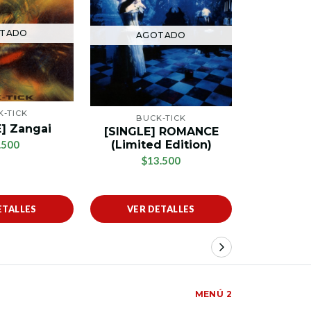
TADO
AGOTADO
AG
K-TICK
BUCK-TICK
] Zangai
[SINGLE] ROMANCE
BU
(Limited Edition)
.500
[SINGLE
$13.500
$
ETALLES
VER DETALLES
VER 
MENÚ 2