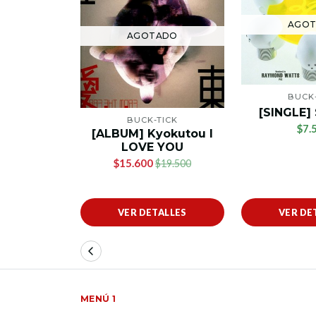
AGO
AGOTADO
BUCK-
[SINGLE]
BUCK-TICK
$7.
[ALBUM] Kyokutou I
LOVE YOU
$15.600
$19.500
VER DETALLES
VER DE
MENÚ 1