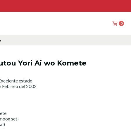
0
e
utou Yori Ai wo Komete
xcelente estado
e Febrero del 2002
ete
moon set-
al)