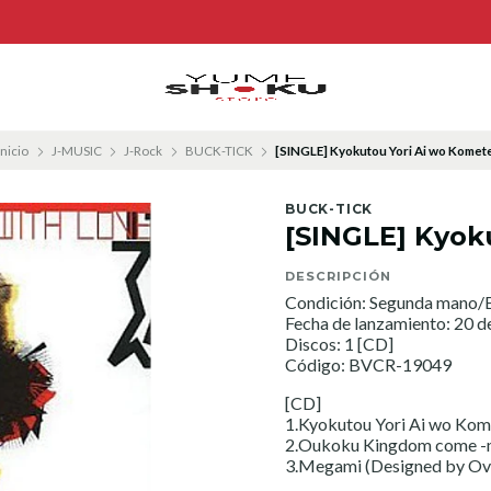
Inicio
J-MUSIC
J-Rock
BUCK-TICK
[SINGLE] Kyokutou Yori Ai wo Komet
BUCK-TICK
[SINGLE] Kyok
DESCRIPCIÓN
Condición: Segunda mano/E
Fecha de lanzamiento: 20 d
Discos: 1 [CD]
Código: BVCR-19049
[CD]
1.Kyokutou Yori Ai wo Kom
2.Oukoku Kingdom come -
3.Megami (Designed by Ov