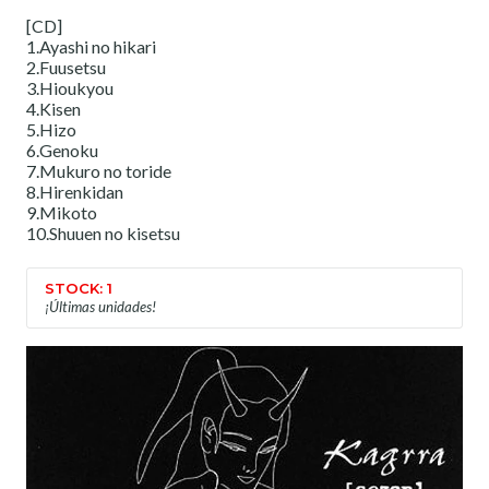
[CD]
1.Ayashi no hikari
2.Fuusetsu
3.Hioukyou
4.Kisen
5.Hizo
6.Genoku
7.Mukuro no toride
8.Hirenkidan
9.Mikoto
10.Shuuen no kisetsu
STOCK: 1
¡Últimas unidades!