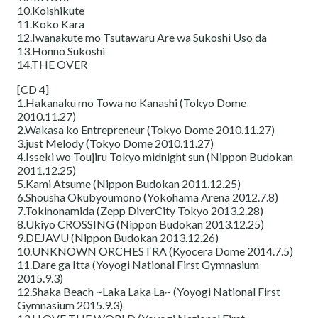
10.Koishikute
11.Koko Kara
12.Iwanakute mo Tsutawaru Are wa Sukoshi Uso da
13.Honno Sukoshi
14.THE OVER
[CD 4]
1.Hakanaku mo Towa no Kanashi (Tokyo Dome
2010.11.27)
2.Wakasa ko Entrepreneur (Tokyo Dome 2010.11.27)
3.just Melody (Tokyo Dome 2010.11.27)
4.Isseki wo Toujiru Tokyo midnight sun (Nippon Budokan
2011.12.25)
5.Kami Atsume (Nippon Budokan 2011.12.25)
6.Shousha Okubyoumono (Yokohama Arena 2012.7.8)
7.Tokinonamida (Zepp DiverCity Tokyo 2013.2.28)
8.Ukiyo CROSSING (Nippon Budokan 2013.12.25)
9.DEJAVU (Nippon Budokan 2013.12.26)
10.UNKNOWN ORCHESTRA (Kyocera Dome 2014.7.5)
11.Dare ga Itta (Yoyogi National First Gymnasium
2015.9.3)
12.Shaka Beach ~Laka Laka La~ (Yoyogi National First
Gymnasium 2015.9.3)