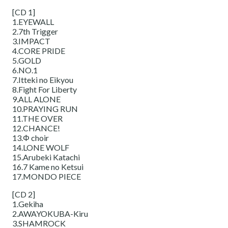
[CD 1]
1.EYEWALL
2.7th Trigger
3.IMPACT
4.CORE PRIDE
5.GOLD
6.NO.1
7.Itteki no Eikyou
8.Fight For Liberty
9.ALL ALONE
10.PRAYING RUN
11.THE OVER
12.CHANCE!
13.Φ choir
14.LONE WOLF
15.Arubeki Katachi
16.7 Kame no Ketsui
17.MONDO PIECE
[CD 2]
1.Gekiha
2.AWAYOKUBA-Kiru
3.SHAMROCK