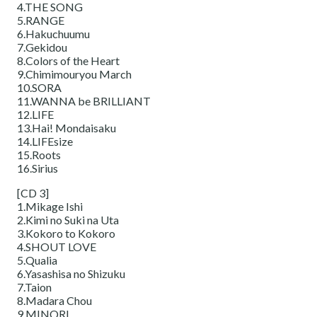
4.THE SONG
5.RANGE
6.Hakuchuumu
7.Gekidou
8.Colors of the Heart
9.Chimimouryou March
10.SORA
11.WANNA be BRILLIANT
12.LIFE
13.Hai! Mondaisaku
14.LIFEsize
15.Roots
16.Sirius
[CD 3]
1.Mikage Ishi
2.Kimi no Suki na Uta
3.Kokoro to Kokoro
4.SHOUT LOVE
5.Qualia
6.Yasashisa no Shizuku
7.Taion
8.Madara Chou
9.MINORI