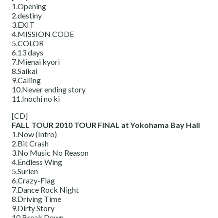
1.Opening
2.destiny
3.EXIT
4.MISSION CODE
5.COLOR
6.13 days
7.Mienai kyori
8.Saikai
9.Calling
10.Never ending story
11.Inochi no ki
[CD]
FALL TOUR 2010 TOUR FINAL at Yokohama Bay Hall
1.Now (Intro)
2.Bit Crash
3.No Music No Reason
4.Endless Wing
5.Surien
6.Crazy-Flag
7.Dance Rock Night
8.Driving Time
9.Dirty Story
10.Break Down