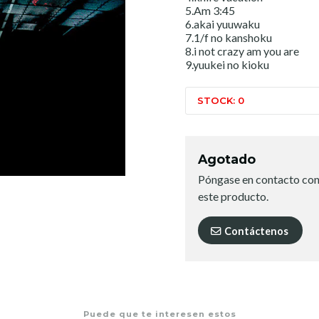
5.Am 3:45
6.akai yuuwaku
7.1/f no kanshoku
8.i not crazy am you are
9.yuukei no kioku
STOCK: 0
Agotado
Póngase en contacto con
este producto.
Contáctenos
Puede que te interesen estos