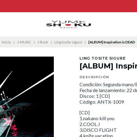
Inicio
J-MUSIC
J-Rock
Ling tosite sigure
[ALBUM] Inspiration is DEAD
LING TOSITE SIGURE
[ALBUM] Inspi
DESCRIPCIÓN
Condición: Segunda mano/E
Fecha de lanzamiento: 22 d
Discos: 1 [CD]
Código: ANTX-1009
[CD]
1.nakano kill you
2.COOL J
3.DISCO FLIGHT
4.knife vacation