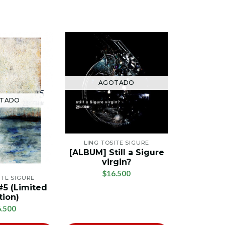
AGOTADO
AG
TADO
LING TOSITE SIGURE
LING TO
[ALBUM] Still a Sigure
[EP] Feel
virgin?
$1
$16.500
ITE SIGURE
5 (Limited
tion)
.500