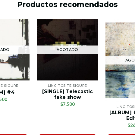
Productos recomendados
TADO
AGOTADO
AGO
TE SIGURE
LING TOSITE SIGURE
[SINGLE] Telecastic
M] #4
fake show
500
$7.500
LING TOS
[ALBUM] #
Edi
$26