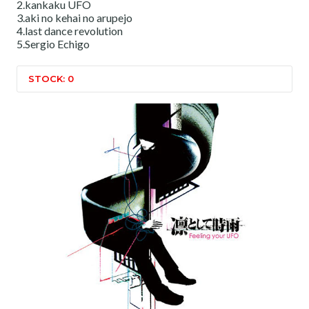
2.kankaku UFO
3.aki no kehai no arupejo
4.last dance revolution
5.Sergio Echigo
STOCK: 0