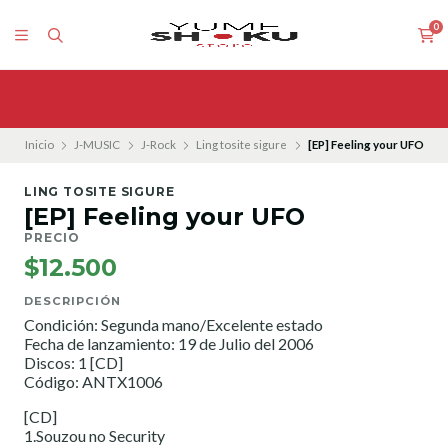
0
Inicio
J-MUSIC
J-Rock
Ling tosite sigure
[EP] Feeling your UFO
LING TOSITE SIGURE
[EP] Feeling your UFO
PRECIO
$12.500
DESCRIPCIÓN
Condición: Segunda mano/Excelente estado
Fecha de lanzamiento: 19 de Julio del 2006
Discos: 1 [CD]
Código: ANTX1006
[CD]
1.Souzou no Security