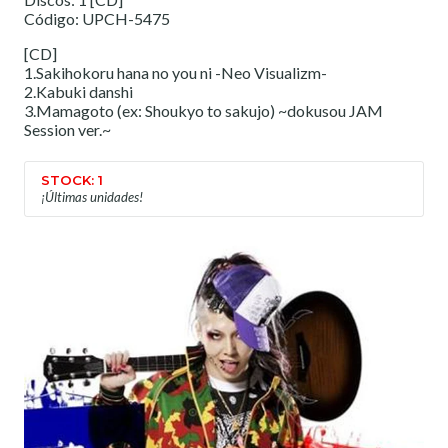
Código: UPCH-5475
[CD]
1.Sakihokoru hana no you ni -Neo Visualizm-
2.Kabuki danshi
3.Mamagoto (ex: Shoukyo to sakujo) ~dokusou JAM
Session ver.~
STOCK: 1
¡Últimas unidades!