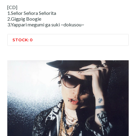
[CD]
1.Señor Señora Señorita
2.Gigpig Boogie
3.Yappari megumi ga suki ~dokusou~
STOCK: 0