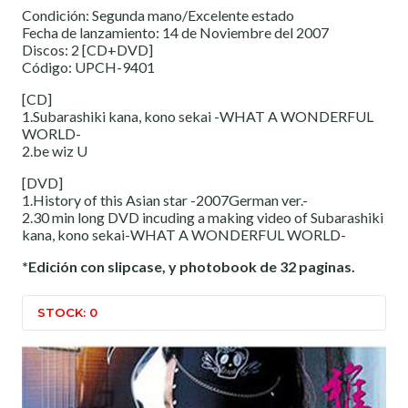
Condición: Segunda mano/Excelente estado
Fecha de lanzamiento: 14 de Noviembre del 2007
Discos: 2 [CD+DVD]
Código: UPCH-9401
[CD]
1.Subarashiki kana, kono sekai -WHAT A WONDERFUL
WORLD-
2.be wiz U
[DVD]
1.History of this Asian star -2007German ver.-
2.30 min long DVD incuding a making video of Subarashiki
kana, kono sekai-WHAT A WONDERFUL WORLD-
*Edición con slipcase, y photobook de 32 paginas.
STOCK: 0