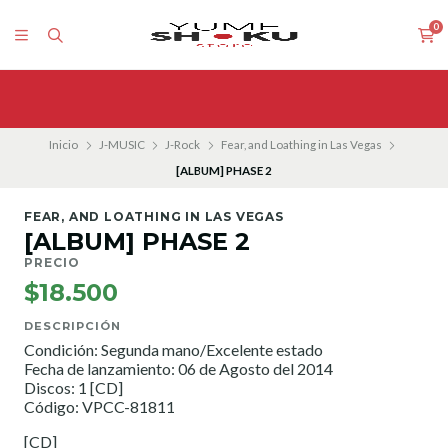
0
Inicio
J-MUSIC
J-Rock
Fear, and Loathing in Las Vegas
[ALBUM] PHASE 2
FEAR, AND LOATHING IN LAS VEGAS
[ALBUM] PHASE 2
PRECIO
$18.500
DESCRIPCIÓN
Condición: Segunda mano/Excelente estado
Fecha de lanzamiento: 06 de Agosto del 2014
Discos: 1 [CD]
Código: VPCC-81811
[CD]