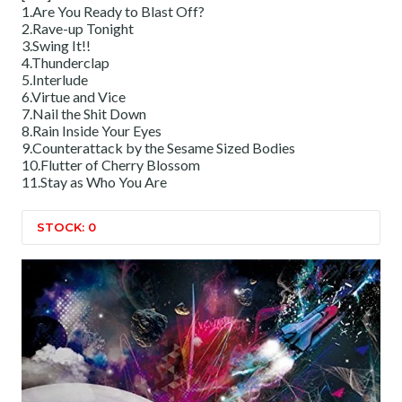
1.Are You Ready to Blast Off?
2.Rave-up Tonight
3.Swing It!!
4.Thunderclap
5.Interlude
6.Virtue and Vice
7.Nail the Shit Down
8.Rain Inside Your Eyes
9.Counterattack by the Sesame Sized Bodies
10.Flutter of Cherry Blossom
11.Stay as Who You Are
STOCK: 0