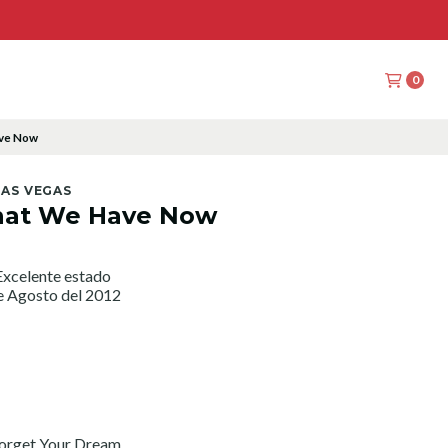
0
ave Now
LAS VEGAS
That We Have Now
xcelente estado
e Agosto del 2012
Forget Your Dream