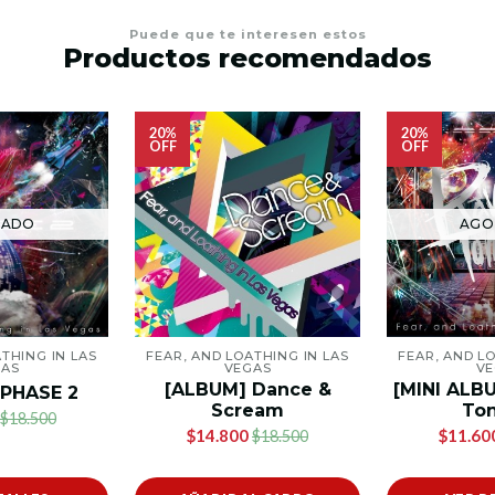
Puede que te interesen estos
Productos recomendados
20%
20%
OFF
OFF
TADO
AGO
THING IN LAS
FEAR, AND LOATHING IN LAS
FEAR, AND L
GAS
VEGAS
VE
[ALBUM] Dance &
[MINI ALB
 PHASE 2
Scream
Ton
$18.500
$14.800
$11.60
$18.500