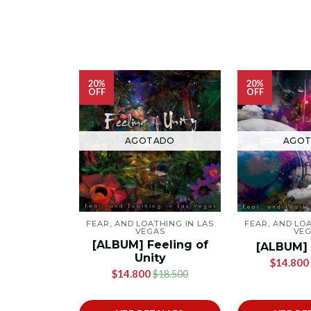
20%
20%
OFF
OFF
AGOTADO
AGO
FEAR, AND LOATHING IN LAS
FEAR, AND LOA
VEGAS
VE
[ALBUM] Feeling of
[ALBUM]
Unity
$14.800
$14.800
$18.500