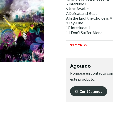
5.Interlude I
6.Just Awake
7.Defeat and Beat
8.In the End, the Choice is A
9.Ley-Line
10.Interlude II
11.Don’t Suffer Alone
STOCK: 0
Agotado
Póngase en contacto con
este producto.
Contáctenos