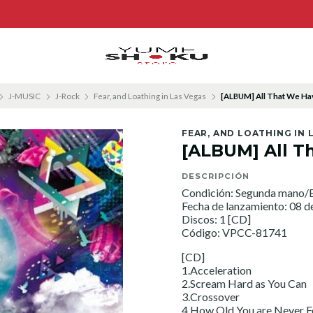
J-MUSIC
J-Rock
Fear, and Loathing in Las Vegas
[ALBUM] All That We H
FEAR, AND LOATHING IN 
[ALBUM] All 
DESCRIPCIÓN
Condición: Segunda mano/E
Fecha de lanzamiento: 08 d
Discos: 1 [CD]
Código: VPCC-81741
[CD]
1.Acceleration
2.Scream Hard as You Can
3.Crossover
4.How Old You are Never 