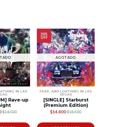
20%
OFF
AG
TADO
AGOTADO
OATHING IN LAS
FEAR, AND LOATHING IN LAS
[ALBUM
GAS
VEGAS
(Regula
UM] Rave-up
[SINGLE] Starburst
$1
ight
(Premium Edition)
0
$14.800
$14.500
$18.500