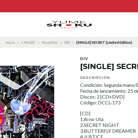
Inicio
J-MUSIC
Visual Kei
DIV
[SINGLE] SECRET (Limited Edition)
DIV
[SINGLE] SECRE
DESCRIPCIÓN
Condición: Segunda mano/E
Fecha de lanzamiento: 25 d
Discos: 2 [CD+DVD]
Código: DCCL-173
[CD]
1.Ai no Uta
2.SECRET NIGHT
3.BUTTERFLY DREAMER
4.JUSTICE