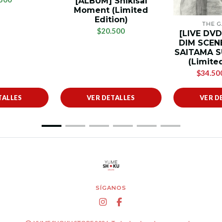
[ALBUM] Shikisai
Moment (Limited
Edition)
THE 
$20.500
[LIVE DVD
DIM SCENE
SAITAMA S
(Limited
$34.50
TALLES
VER DETALLES
VER D
SÍGANOS