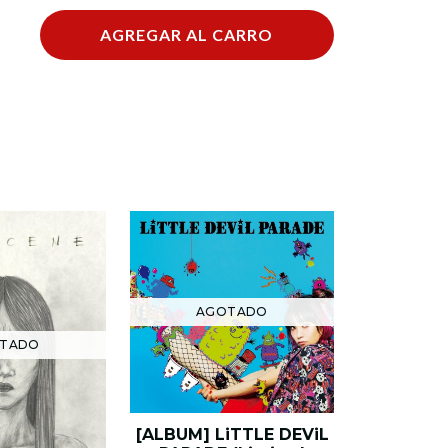
AGREGAR AL CARRO
AG
AGOTADO
TADO
LO
[ALBU
[ALBUM] LiTTLE DEViL
(Limite