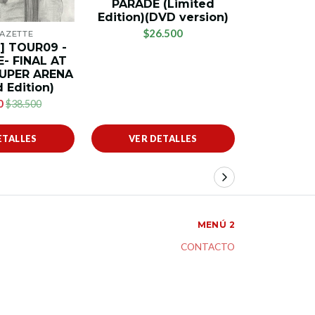
PARADE (Limited
$1
Edition)(DVD version)
$26.500
GAZETTE
] TOUR09 -
- FINAL AT
UPER ARENA
 Edition)
0
$38.500
ETALLES
VER DETALLES
VER 
MENÚ 2
CONTACTO