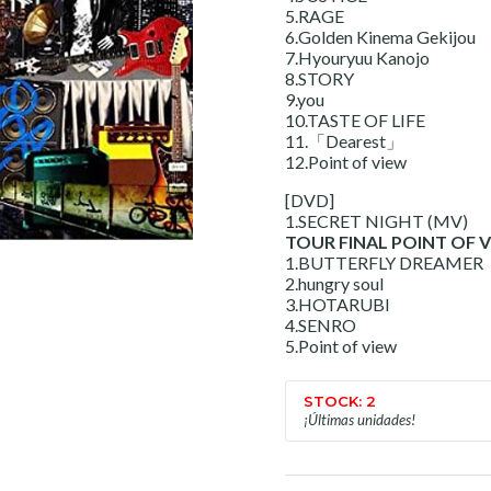
5.RAGE
6.Golden Kinema Gekijou
7.Hyouryuu Kanojo
8.STORY
9.you
10.TASTE OF LIFE
11.「Dearest」
12.Point of view
[DVD]
1.SECRET NIGHT (MV)
TOUR FINAL POINT OF VI
1.BUTTERFLY DREAMER
2.hungry soul
3.HOTARUBI
4.SENRO
5.Point of view
STOCK: 2
¡Últimas unidades!