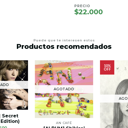
PRECIO
$22.000
Puede que te interesen estos
Productos recomendados
10%
OFF
TADO
AGOTADO
AGO
 Secret
 Edition)
AN CAFÉ
500