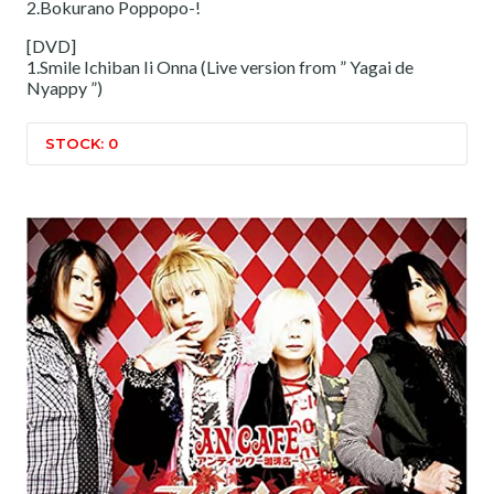
2.Bokurano Poppopo-!
[DVD]
1.Smile Ichiban Ii Onna (Live version from ” Yagai de
Nyappy ”)
STOCK: 0