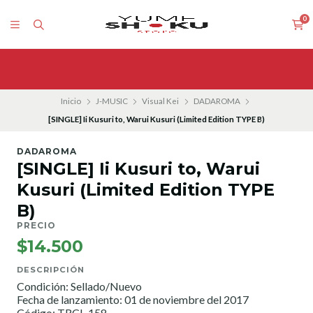
0
Inicio
J-MUSIC
Visual Kei
DADAROMA
[SINGLE] Ii Kusuri to, Warui Kusuri (Limited Edition TYPE B)
DADAROMA
[SINGLE] Ii Kusuri to, Warui
Kusuri (Limited Edition TYPE
B)
PRECIO
$14.500
DESCRIPCIÓN
Condición: Sellado/Nuevo
Fecha de lanzamiento: 01 de noviembre del 2017
Código: TRCL-158