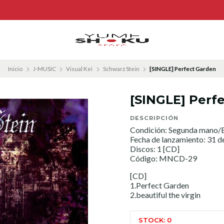
Inicio
J-MUSIC
Visual Kei
Schwarz Stein
[SINGLE] Perfect Garden
[SINGLE] Perf
DESCRIPCIÓN
Condición: Segunda mano/E
Fecha de lanzamiento: 31 de
Discos: 1 [CD]
Código: MNCD-29
[CD]
1.Perfect Garden
2.beautiful the virgin
STOCK: 0