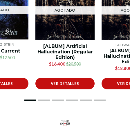
TADO
AGOTADO
AGO
Z STEIN
SCHWAR
[ALBUM] Artificial
[ALBUM] 
 Current
Hallucination (Regular
Hallucinat
Edition)
$12.500
Edi
$16.400
$20.500
$18.80
TALLES
VER DETALLES
VER D