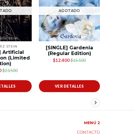
TADO
AGOTADO
AG
Z STEIN
THE
[SINGLE] Gardenia
Artificial
[SINGL
(Regular Edition)
ion (Limited
(Regula
$12.400
$15.500
tion)
$4.0
0
$23.500
ETALLES
VER DETALLES
VER 
MENÚ 2
CONTACTO