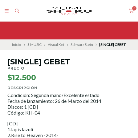
0
Inicio
J-MUSIC
Visual Kei
Schwarz Stein
[SINGLE] GEBET
[SINGLE] GEBET
PRECIO
$12.500
DESCRIPCIÓN
Condición: Segunda mano/Excelente estado
Fecha de lanzamiento: 26 de Marzo del 2014
Discos: 1 [CD]
Código: KH-04
[CD]
1.lapis lazuli
2.Rise to Heaven -2014-