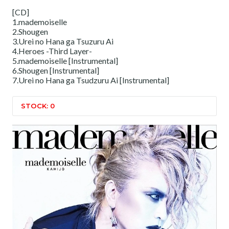
[CD]
1.mademoiselle
2.Shougen
3.Urei no Hana ga Tsuzuru Ai
4.Heroes -Third Layer-
5.mademoiselle [Instrumental]
6.Shougen [Instrumental]
7.Urei no Hana ga Tsudzuru Ai [Instrumental]
STOCK: 0