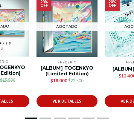
20%
20%
OFF
OFF
TADO
AGOTADO
AGO
ERIC
FREDERIC
FRE
TOGENKYO
[ALBUM] TOGENKYO
[ALBUM]
 Edition)
(Limited Edition)
$12.40
$15.500
$18.000
$22.500
TALLES
VER DETALLES
VER D