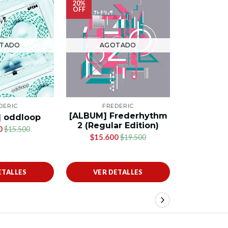
20%
20%
OFF
OFF
TADO
AGOTADO
AG
DERIC
FREDERIC
FR
[ALBUM] Frederhythm
[SINGLE]
 oddloop
2 (Regular Edition)
Emotio
0
$15.500
Ed
$15.600
$19.500
$11.6
ETALLES
VER DETALLES
VER 