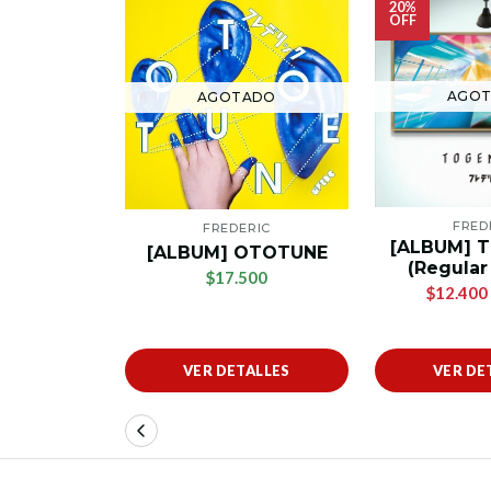
20%
OFF
AGO
AGOTADO
FRED
FREDERIC
[ALBUM] 
[ALBUM] OTOTUNE
(Regular
$17.500
$12.400
VER DETALLES
VER DE