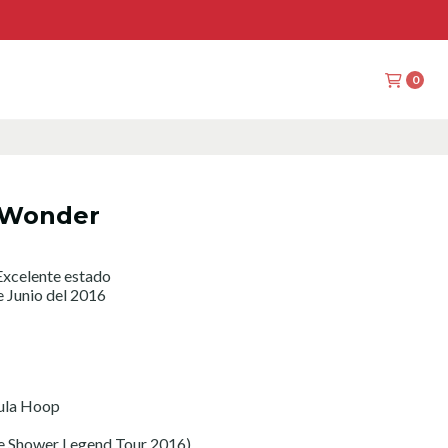
0
 Wonder
xcelente estado
e Junio del 2016
ula Hoop
e Shower Legend Tour 2016)