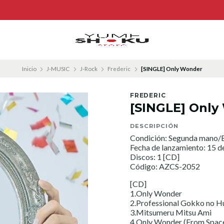
Inicio
J-MUSIC
J-Rock
Frederic
[SINGLE] Only Wonder
FREDERIC
[SINGLE] Only
DESCRIPCIÓN
Condición: Segunda mano/E
Fecha de lanzamiento: 15 d
Discos: 1 [CD]
Código: AZCS-2052
[CD]
1.Only Wonder
2.Professional Gokko no H
3.Mitsumeru Mitsu Ami
4.Only Wonder (From Spac