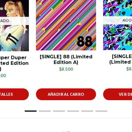
AGO
TADO
[SINGLE
[SINGLE] 88 (Limited
uper Duper
(Limited 
Edition A)
ited Edition
$8
)
$8.500
500
TALLES
AÑADIR AL CARRO
VER D