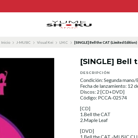
Inicio
J-MUSIC
Visual Kei
LM.C
[SINGLE] Bell the CAT (Limited Edition)
[SINGLE] Bell 
DESCRIPCIÓN
Condición: Segunda mano/E
Fecha de lanzamiento: 12 d
Discos: 2 [CD+DVD]
Código: PCCA-02574
[CD]
1.Bell the CAT
2.Maple Leaf
[DVD]
1.Bell the CAT -MUSIC CLI