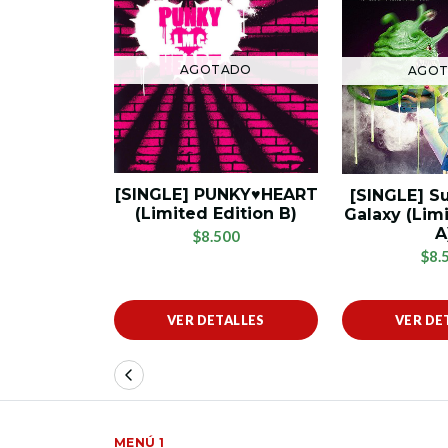
AGOTADO
AGO
[SINGLE] PUNKY♥HEART
[SINGLE] S
(Limited Edition B)
Galaxy (Lim
A
$8.500
$8.
VER DETALLES
VER DE
MENÚ 1