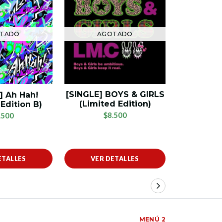
AGOTADO
TADO
[SINGLE]
[SINGLE] BOYS & GIRLS
] Ah Hah!
PIGgy Ro
(Limited Edition)
Edition B)
LIAR (Lim
$8.500
.500
Ty
$
ETALLES
VER DETALLES
AÑADIR
MENÚ 2