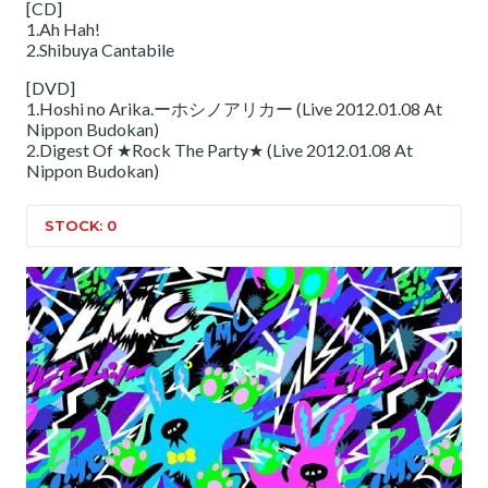
[CD]
1.Ah Hah!
2.Shibuya Cantabile
[DVD]
1.Hoshi no Arika.ーホシノアリカー (Live 2012.01.08 At
Nippon Budokan)
2.Digest Of ★Rock The Party★ (Live 2012.01.08 At
Nippon Budokan)
STOCK: 0