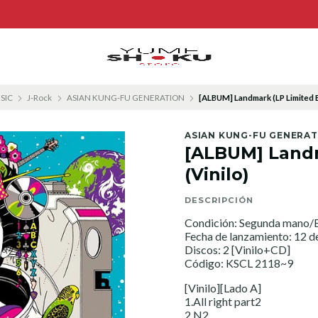
SIC
J-Rock
ASIAN KUNG-FU GENERATION
[ALBUM] Landmark (LP Limited Ed
ASIAN KUNG-FU GENERA
[ALBUM] Landm
(Vinilo)
DESCRIPCIÓN
Condición: Segunda mano/E
Fecha de lanzamiento: 12 d
Discos: 2 [Vinilo+CD]
Código: KSCL 2118~9
[Vinilo][Lado A]
1.All right part2
2.N2