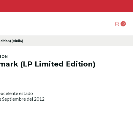
0
ition) (Vinilo)
TION
ark (LP Limited Edition)
xcelente estado
e Septiembre del 2012