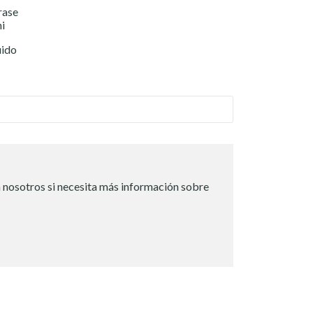
rase
i
uido
 nosotros si necesita más información sobre