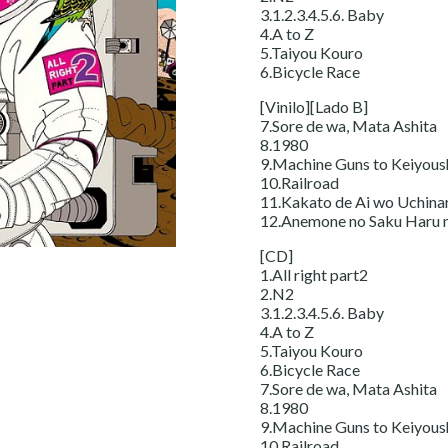
3.1.2.3.4.5.6. Baby
4.A to Z
5.Taiyou Kouro
6.Bicycle Race
[Vinilo][Lado B]
7.Sore de wa, Mata Ashita
8.1980
9.Machine Guns to Keiyous
10.Railroad
11.Kakato de Ai wo Uchina
12.Anemone no Saku Haru n
[CD]
1.All right part2
2.N2
3.1.2.3.4.5.6. Baby
4.A to Z
5.Taiyou Kouro
6.Bicycle Race
7.Sore de wa, Mata Ashita
8.1980
9.Machine Guns to Keiyous
10.Railroad