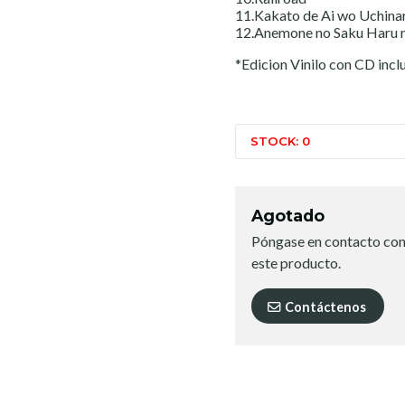
11.Kakato de Ai wo Uchina
12.Anemone no Saku Haru n
*Edicion Vinilo con CD incl
STOCK: 0
Agotado
Póngase en contacto con
este producto.
Contáctenos