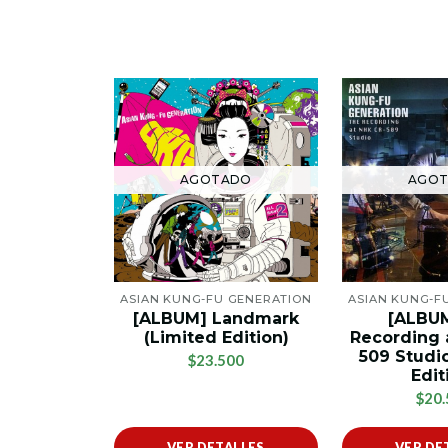
AGOTADO
AGO
ASIAN KUNG-FU GENERATION
ASIAN KUNG-F
[ALBUM] Landmark
[ALBU
(Limited Edition)
Recording 
509 Studi
$23.500
Edit
$20.
VER DETALLES
VER DE