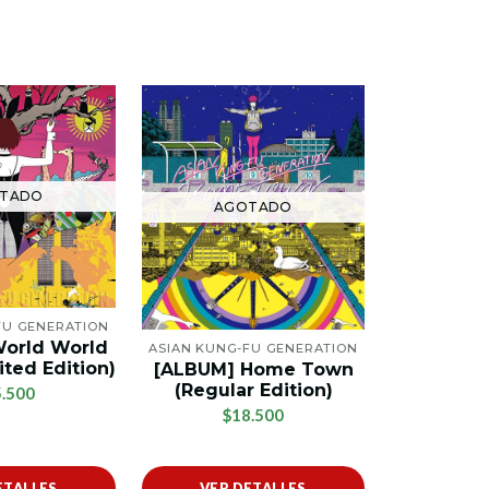
AG
TADO
AGOTADO
ASIAN KUNG
FU GENERATION
[ALBUM] 
orld World
ASIAN KUNG-FU GENERATION
(Limite
ted Edition)
[ALBUM] Home Town
(Regular Edition)
$2
.500
$18.500
ETALLES
VER DETALLES
VER 