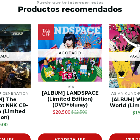
Puede que te interesen estos
Productos recomendados
12%
OFF
AGOTADO
TADO
AGO
LISA
[ALBUM] LANDSPACE
U GENERATION
ASIAN KUNG-
(Limited Edition)
M] The
[ALBUM] W
(DVD+bluray)
at NHK CR-
World (Limi
o (Limited
$28.500
$32.500
$15
ion)
500
TALLES
VER DETALLES
VER D