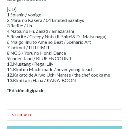
[CD]
1.Solanin / yonige
2.Mirai no Kakera / 04 Limited Sazabys
3.Re:Re: / Jin
4.Natsu no Hi, Zanzō / amazarashi
5.Rewrite / Creepy Nuts (R-Shitei& DJ Matsunaga)
6.Maigo iInu to Ame no Beat / Scenario Art
7.lackout / LILI LIMIT
8.NG.S / Yoru no Honki Dance
9.understand / BLUE ENCOUNT
10.Mustang / Regal Lily
11.Kimi no Machi made / never young beach
12.Kakato de Ai wo Uchi Narase / the chef cooks me
13.Kimi to iu Hana / KANA-BOON
*Edición digipack
STOCK: 0