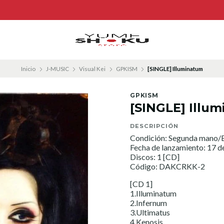
Inicio
J-MUSIC
Visual Kei
GPKISM
[SINGLE] Illuminatum
GPKISM
[SINGLE] Illu
DESCRIPCIÓN
Condición: Segunda mano/E
Fecha de lanzamiento: 17 d
Discos: 1 [CD]
Código: DAKCRKK-2
[CD 1]
1.Illuminatum
2.Infernum
3.Ultimatus
4.Kenosis