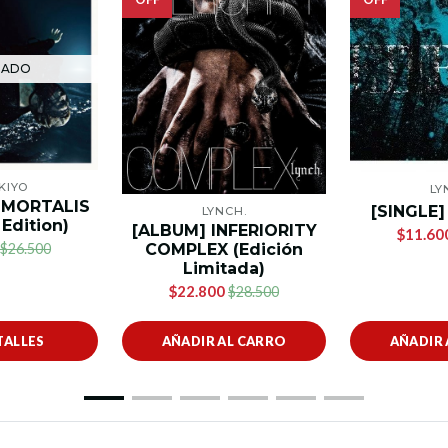
TADO
KIYO
LY
MMORTALIS
[SINGLE]
LYNCH.
 Edition)
[ALBUM] INFERIORITY
$11.60
COMPLEX (Edición
$26.500
Limitada)
$22.800
$28.500
TALLES
AÑADIR AL CARRO
AÑADIR 