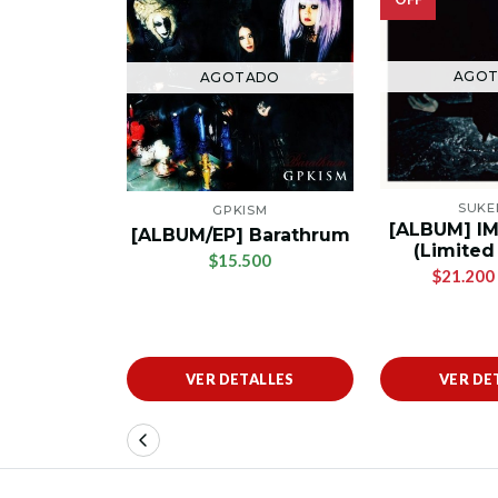
AGO
AGOTADO
SUKE
GPKISM
[ALBUM] I
[ALBUM/EP] Barathrum
(Limited
$15.500
$21.200
VER DETALLES
VER DE