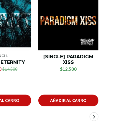
AG
NCH.
[SINGLE] PARADIGM
[SINGLE
 ETERNITY
XISS
0
$12.500
$14.500
$1
AL CARRO
AÑADIR AL CARRO
VER 