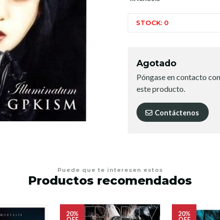
STOCK: 0
Agotado
Póngase en contacto con
este producto.
Contáctenos
Puede que te interesen estos
Productos recomendados
20%
20%
OFF
OFF