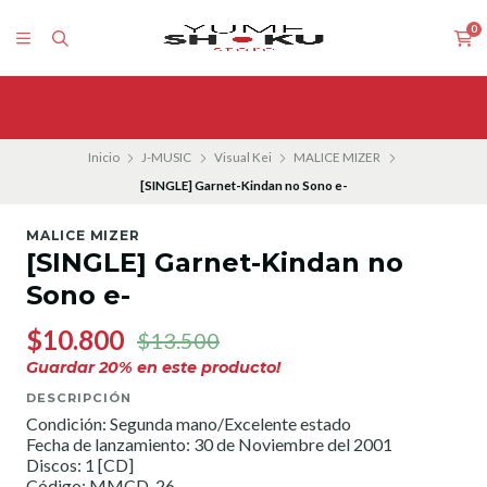
0
Inicio
J-MUSIC
Visual Kei
MALICE MIZER
[SINGLE] Garnet-Kindan no Sono e-
MALICE MIZER
[SINGLE] Garnet-Kindan no
Sono e-
$10.800
$13.500
Guardar
20
% en este producto!
DESCRIPCIÓN
Condición: Segunda mano/Excelente estado
Fecha de lanzamiento: 30 de Noviembre del 2001
Discos: 1 [CD]
Código: MMCD-26