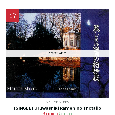
20%
OFF
AGOTADO
MALICE MIZER
[SINGLE] Uruwashiki kamen no shotaijo
$10.800
$13.500