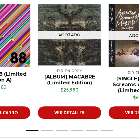
AGOTADO
AGO
DIR EN GREY
DIR 
8 (Limited
[ALBUM] MACABRE
[SINGLE]
on A)
(Limited Edition)
Screams 
500
$25.990
(Limited
$6
AL CARRO
VER DETALLES
VER D