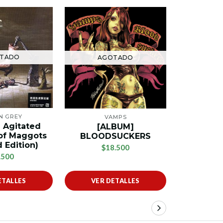
TADO
AGOTADO
AG
EN GREY
VAMPS
[SINGLE]
 Agitated
[ALBUM]
(Limited
of Maggots
BLOODSUCKERS
$
 Edition)
$18.500
.500
ETALLES
VER DETALLES
VER 