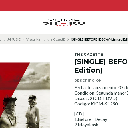
io
J-MUSIC
Visual Kei
the GazettE
[SINGLE] BEFORE I DECAY (Limited Edi
THE GAZETTE
[SINGLE] BEFO
Edition)
DESCRIPCIÓN
Fecha de lanzamiento: 07 d
Condición: Segunda mano/E
Discos: 2 (CD + DVD)
Código: KICM-91290
[CD]
1.Before I Decay
2.Mayakashi